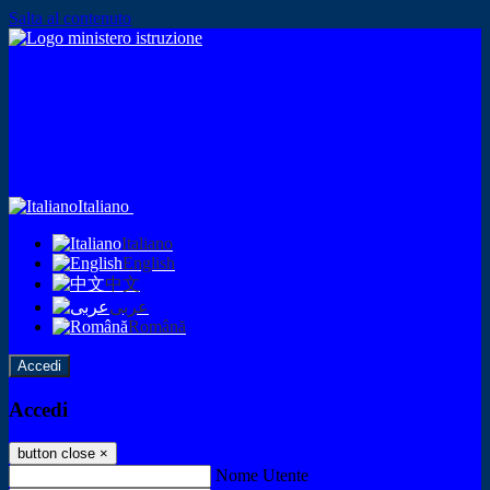
Salta al contenuto
Italiano
Italiano
English
中文
عربى
Română
Accedi
Accedi
button close
×
Nome Utente