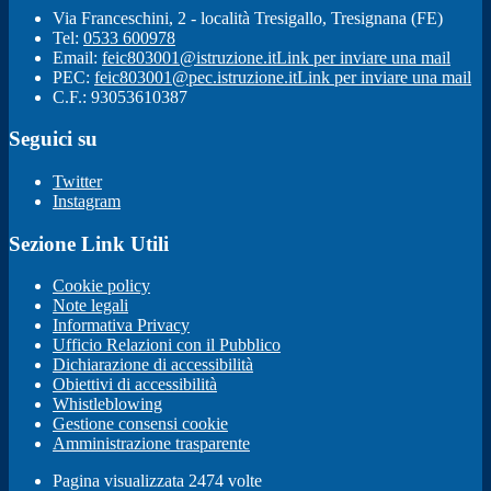
Via Franceschini, 2 - località Tresigallo, Tresignana (FE)
Tel:
0533 600978
Email:
feic803001@istruzione.it
Link per inviare una mail
PEC:
feic803001@pec.istruzione.it
Link per inviare una mail
C.F.: 93053610387
Seguici su
Twitter
Instagram
Sezione Link Utili
Cookie policy
Note legali
Informativa Privacy
Ufficio Relazioni con il Pubblico
Dichiarazione di accessibilità
Obiettivi di accessibilità
Whistleblowing
Gestione consensi cookie
Amministrazione trasparente
Pagina visualizzata
2474
volte