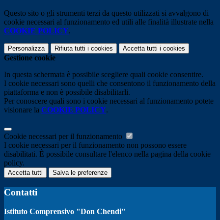
Questo sito o gli strumenti terzi da questo utilizzati si avvalgono di
cookie necessari al funzionamento ed utili alle finalità illustrate nella
COOKIE POLICY
.
Personalizza
Rifiuta tutti
i cookies
Accetta tutti
i cookies
Gestione cookie
In questa schermata è possibile scegliere quali cookie consentire.
I cookie necessari sono quelli che consentono il funzionamento della
piattaforma e non è possibile disabilitarli.
Per conoscere quali sono i cookie necessari al funzionamento potete
visionare la
COOKIE POLICY
.
Cookie necessari per il funzionamento
I cookie necessari per il funzionamento non possono essere
disabilitati. È possibile consultare l'elenco nella pagina della cookie
policy.
Accetta tutti
Salva le preferenze
Contatti
Istituto Comprensivo "Don Chendi"